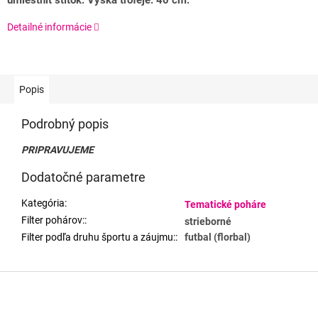
umiestniť štítok. Výška trofeje: 40 cm.
Detailné informácie
Popis
Podrobný popis
PRIPRAVUJEME
Dodatočné parametre
Kategória
:
Tematické poháre
Filter pohárov:
:
strieborné
Filter podľa druhu športu a záujmu:
:
futbal (florbal)
Z
á
p