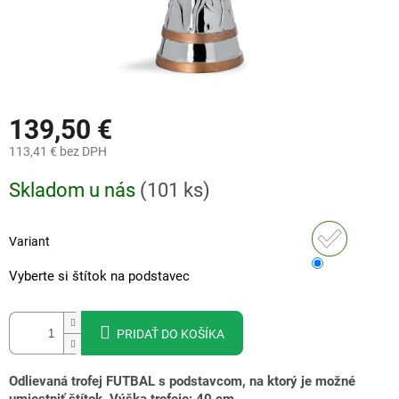
139,50 €
113,41 €
bez DPH
Jednotková
Skladom u nás
(
101 ks
)
cena:
Variant
Vyberte si štítok na podstavec
PRIDAŤ DO KOŠÍKA
Odlievaná trofej FUTBAL s podstavcom, na ktorý je možné