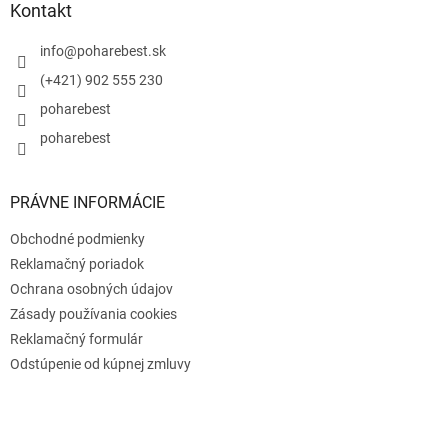
ä
Kontakt
t
i
info
@
poharebest.sk
e
(+421) 902 555 230
poharebest
poharebest
PRÁVNE INFORMÁCIE
Obchodné podmienky
Reklamačný poriadok
Ochrana osobných údajov
Zásady používania cookies
Reklamačný formulár
Odstúpenie od kúpnej zmluvy