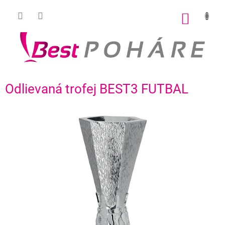
Prejsť
na
NÁKU
obsah
KOŠÍK
Odlievaná trofej BEST3 FUTBAL