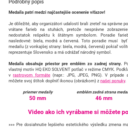
Podrobný popis
Medaila patrí medzi najčastejšie ocenenie víťazov!
Je dôležité, aby organizátori udalostí brali zreteľ na správne 
vrátane farieb na stuhách, pretože nesprávne zobraze
nedostatok rešpektu k štátnym symbolom. Poradie farieb
nasledovné: biela, modrá a červená. Toto poradie musí byť
medailu (z vonkajšej strany: biela, modrá, červená) pokiaľ volít
reprezentuje Slovensko a má odrážať národný symbol.
Medaila obsahuje priestor pre emblém zo zadnej strany.
Po
vlastný motív HQ EKO SOLVENT potlač v režime CMYK. Podkla
v
rastrovom formáte
(napr.: JPG, JPEG, PNG). V prípade 
môžete svoj štítok doplniť ikonou (obrázkom) z
našej ponuky
.
priemer medaily
emblém zadná strana medai
50 mm
46 mm
Video ako ich vyrábame si môžete poz
»»» Pre dosiahnutie lepšieho estetického výsledku zmena mat