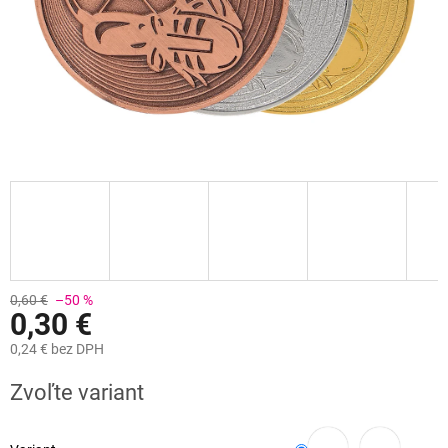
0,60 €
–50 %
0,30 €
0,24 €
bez DPH
Jednotková
Zvoľte variant
cena: