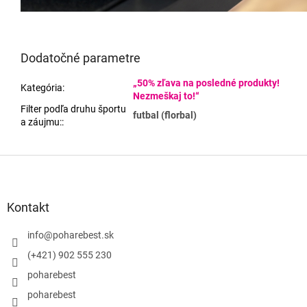
Dodatočné parametre
„50% zľava na posledné produkty!
Kategória
:
Nezmeškaj to!“
Filter podľa druhu športu
futbal (florbal)
a záujmu:
:
Z
á
p
ä
Kontakt
t
i
info
@
poharebest.sk
e
(+421) 902 555 230
poharebest
poharebest