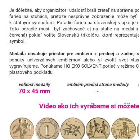
Je dôležité, aby organizátori udalostí brali zreteľ na správne 
farieb na stuhách, pretože nesprávne zobrazenie môže byť
k štátnym symbolom. Poradie farieb na slovenskej vlajke je 
Toto poradie musí byť zachované aj na stuhe na medailu (
červená) pokiaľ volíte Slovenskú trikolóru, ktorá reprezent
symbol.
Medaila obsahuje priestor pre emblém z prednej a zadnej s
ponuky univerzálnych emblémov alebo si zvoliť svoj vlas
vygravírujeme. Ponúkame HQ EKO SOLVENT potlač v režime C
plastového podkladu.
veľkosť medaily
emblém predná strana medaily
70 x 45 mm
-
Video ako ich vyrábame si môžete 