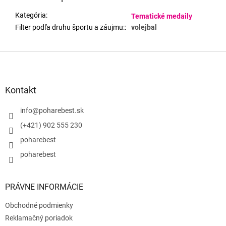
Kategória
:
Tematické medaily
Filter podľa druhu športu a záujmu:
:
volejbal
Z
á
p
ä
Kontakt
t
i
info
@
poharebest.sk
e
(+421) 902 555 230
poharebest
poharebest
PRÁVNE INFORMÁCIE
Obchodné podmienky
Reklamačný poriadok