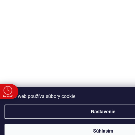
Tento web používa súbory cookie.
Zobraziť
e
Nastavenie
a
00
00
00
Súhlasím