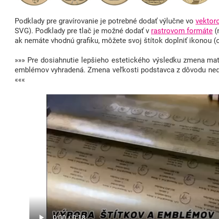
Podklady pre gravírovanie je potrebné dodať výlučne vo
vektor
SVG). Podklady pre tlač je možné dodať v
rastrovom formáte
(
ak nemáte vhodnú grafiku, môžete svoj štítok doplniť ikonou 
»»» Pre dosiahnutie lepšieho estetického výsledku zmena mate
emblémov vyhradená. Zmena veľkosti podstavca z dôvodu ne
«««