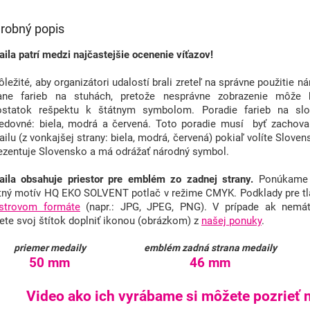
robný popis
ila patrí medzi najčastejšie ocenenie víťazov!
ôležité, aby organizátori udalostí brali zreteľ na správne použitie 
tane farieb na stuhách, pretože nesprávne zobrazenie môže
ostatok rešpektu k štátnym symbolom. Poradie farieb na slov
edovné: biela, modrá a červená. Toto poradie musí byť zachova
ilu (z vonkajšej strany: biela, modrá, červená) pokiaľ volíte Slovens
ezentuje Slovensko a má odrážať národný symbol.
ila obsahuje priestor pre emblém zo zadnej strany.
Ponúkame f
tný motív HQ EKO SOLVENT potlač v režime CMYK. Podklady pre tl
astrovom formáte
(napr.: JPG, JPEG, PNG). V prípade ak nemát
te svoj štítok doplniť ikonou (obrázkom) z
našej ponuky
.
priemer medaily
emblém zadná strana medaily
50 mm
46 mm
Video ako ich vyrábame si môžete pozrieť n