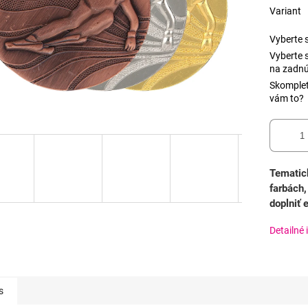
Variant
Vyberte s
Vyberte 
na zadnú
Skomplet
vám to?
Tematic
farbách,
doplniť
Detailné 
s