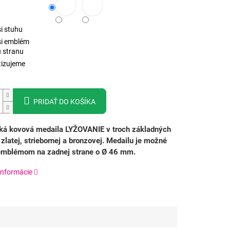
i stuhu
si emblém
 stranu
izujeme
PRIDAŤ DO KOŠÍKA
ká kovová medaila LYŽOVANIE v troch základných
 zlatej, striebornej a bronzovej.
Medailu je možné
 emblémom na zadnej strane o Ø 46 mm.
informácie