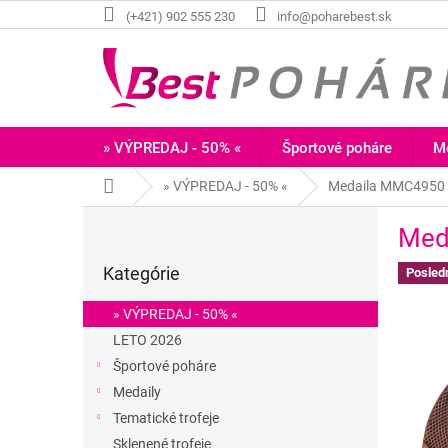
Prejsť
(+421) 902 555 230
info@poharebest.sk
na
obsah
» VÝPREDAJ - 50% «
Športové poháre
Me
Domov
» VÝPREDAJ - 50% «
Medaila MMC4950 
B
Med
o
Preskočiť
č
Kategórie
kategórie
Posled
n
ý
» VÝPREDAJ - 50% «
p
LETO 2026
a
Športové poháre
n
e
Medaily
l
Tematické trofeje
Sklenené trofeje