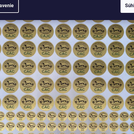
avenie
Súh