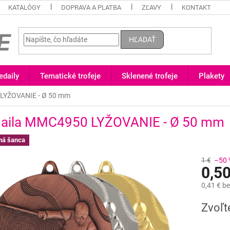
KATALÓGY
DOPRAVA A PLATBA
ZĽAVY
KONTAKT
HĽADAŤ
daily
Tematické trofeje
Sklenené trofeje
Plakety
LYŽOVANIE - Ø 50 mm
aila MMC4950 LYŽOVANIE - Ø 50 mm
ná šanca
1 €
–50 
0,50
0,41 €
be
Jednotk
Zvoľt
cena: