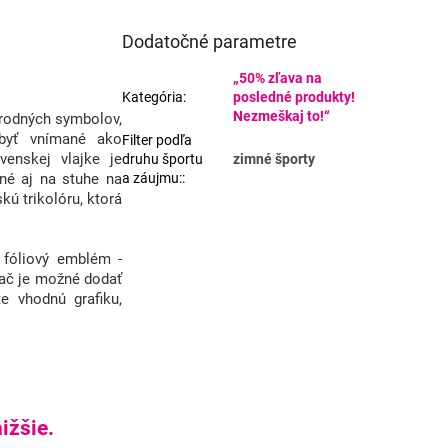
Dodatočné parametre
„50% zľava na
Kategória
:
posledné produkty!
Nezmeškaj to!“
národných symbolov,
 byť vnímané ako
Filter podľa
enskej vlajke je
druhu športu
zimné športy
né aj na stuhe na
a záujmu:
:
kú trikolóru, ktorá
óliový emblém -
ač je možné dodať
e vhodnú grafiku,
ižšie.