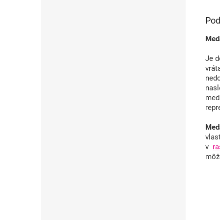
Pod
Meda
Je d
vrá
ned
nasl
meda
repr
Meda
vlas
v
r
môže