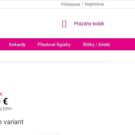
Registrácia
Prihlásenie
NÁKUPNÝ
Prázdny košík
KOŠÍK
Kokardy
Plastové figúrky
Štítky / Emblémy
Tr
%
 €
z DPH
ová
e variant