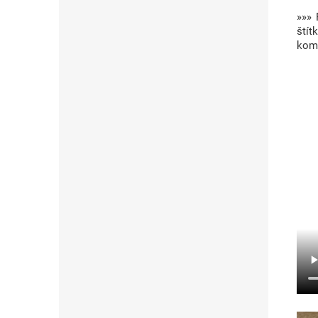
»»» 
ští
komp