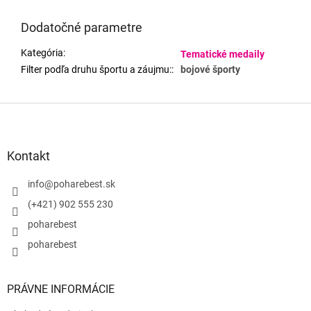
Dodatočné parametre
Kategória
:
Tematické medaily
Filter podľa druhu športu a záujmu:
:
bojové športy
Z
á
p
ä
Kontakt
t
i
info
@
poharebest.sk
e
(+421) 902 555 230
poharebest
poharebest
PRÁVNE INFORMÁCIE