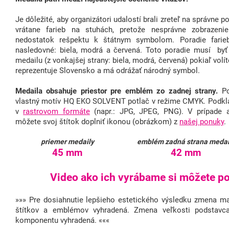
Je dôležité, aby organizátori udalostí brali zreteľ na správne 
vrátane farieb na stuhách, pretože nesprávne zobraze
nedostatok rešpektu k štátnym symbolom. Poradie farieb
nasledovné: biela, modrá a červená. Toto poradie musí byť
medailu (z vonkajšej strany: biela, modrá, červená) pokiaľ volít
reprezentuje Slovensko a má odrážať národný symbol.
Medaila obsahuje priestor pre emblém zo zadnej strany.
Po
vlastný motív HQ EKO SOLVENT potlač v režime CMYK. Podkla
v
rastrovom formáte
(napr.: JPG, JPEG, PNG). V prípade 
môžete svoj štítok doplniť ikonou (obrázkom) z
našej ponuky
.
priemer medaily
emblém zadná strana medai
45 mm
42 mm
Video ako ich vyrábame si môžete poz
»»» Pre dosiahnutie lepšieho estetického výsledku zmena mat
štítkov a emblémov vyhradená. Zmena veľkosti podstavc
komponentu vyhradená. «««