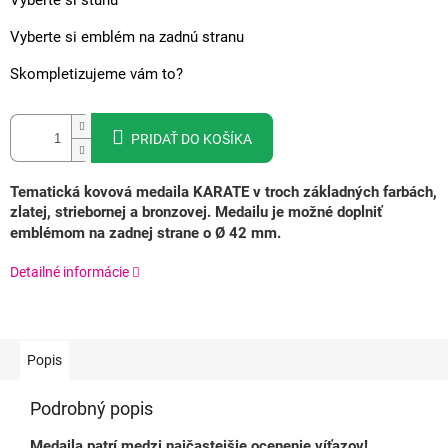
Vyberte si stuhu
Vyberte si emblém na zadnú stranu
Skompletizujeme vám to?
PRIDAŤ DO KOŠÍKA
Tematická kovová medaila KARATE v troch základných farbách,
zlatej, striebornej a bronzovej.
Medailu je možné doplniť
emblémom na zadnej strane o Ø 42 mm.
Detailné informácie
Popis
Podrobný popis
Medaila patrí medzi najčastejšie ocenenie víťazov!