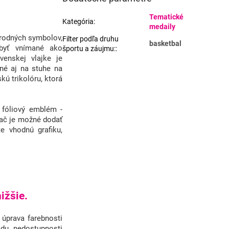
Tematické
Kategória
:
medaily
národných symbolov,
Filter podľa druhu
basketbal
 byť vnímané ako
športu a záujmu:
:
enskej vlajke je
né aj na stuhe na
kú trikolóru, ktorá
óliový emblém -
ač je možné dodať
e vhodnú grafiku,
ižšie.
 úprava farebnosti
du nedostupnosti