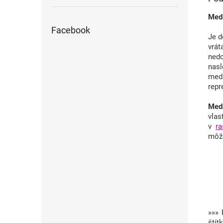
Meda
Facebook
Je d
vrá
ned
nasl
meda
repr
Meda
vlas
v
r
môže
»»» 
ští