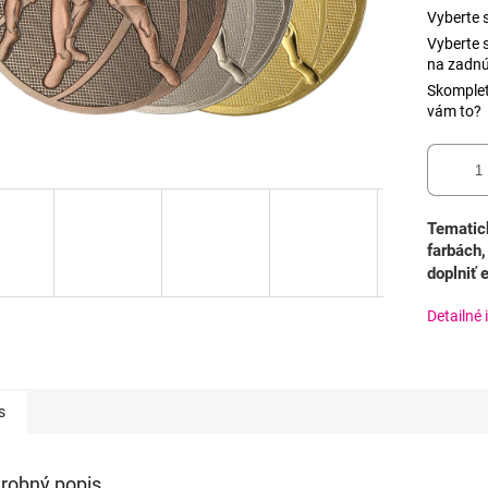
Vyberte s
Vyberte 
na zadnú
Skomplet
vám to?
Tematic
farbách,
doplniť
Detailné 
s
robný popis