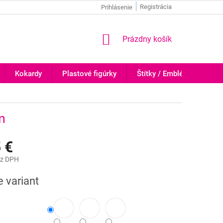
Registrácia
Prihlásenie
NÁKUPNÝ
Prázdny košík
KOŠÍK
Kokardy
Plastové figúrky
Štítky / Emblémy
Tr
m
 €
z DPH
ová
e variant