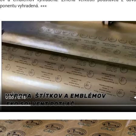
onentu vyhradená. «««