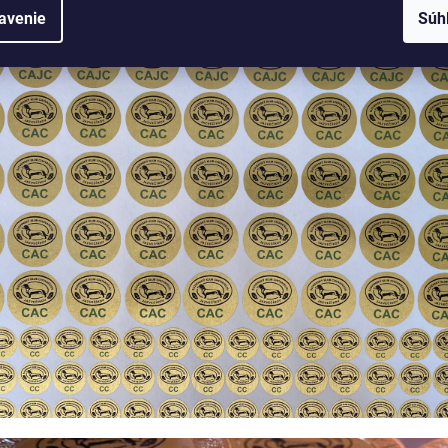
avenie
Súh