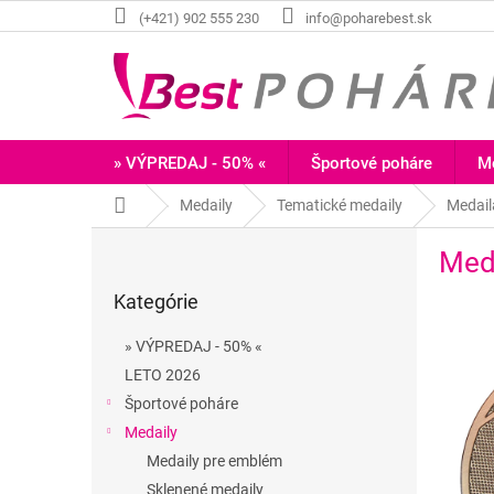
Prejsť
(+421) 902 555 230
info@poharebest.sk
na
obsah
» VÝPREDAJ - 50% «
Športové poháre
Me
Domov
Medaily
Tematické medaily
Medai
B
Med
o
Preskočiť
č
Kategórie
kategórie
n
ý
» VÝPREDAJ - 50% «
p
LETO 2026
a
Športové poháre
n
e
Medaily
l
Medaily pre emblém
Sklenené medaily