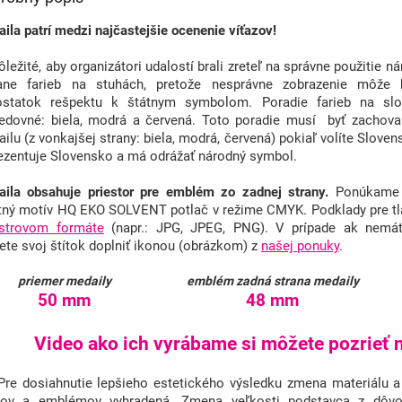
ila patrí medzi najčastejšie ocenenie víťazov!
ôležité, aby organizátori udalostí brali zreteľ na správne použitie 
tane farieb na stuhách, pretože nesprávne zobrazenie môže
ostatok rešpektu k štátnym symbolom. Poradie farieb na slov
edovné: biela, modrá a červená. Toto poradie musí byť zachova
ilu (z vonkajšej strany: biela, modrá, červená) pokiaľ volíte Slovens
ezentuje Slovensko a má odrážať národný symbol.
ila obsahuje priestor pre emblém zo zadnej strany.
Ponúkame f
tný motív HQ EKO SOLVENT potlač v režime CMYK. Podklady pre tl
astrovom formáte
(napr.: JPG, JPEG, PNG). V prípade ak nemát
te svoj štítok doplniť ikonou (obrázkom) z
našej ponuky
.
priemer medaily
emblém zadná strana medaily
50 mm
48 mm
Video ako ich vyrábame si môžete pozrieť n
Pre dosiahnutie lepšieho estetického výsledku zmena materiálu a
tkov a emblémov vyhradená. Zmena veľkosti podstavca z dôvo