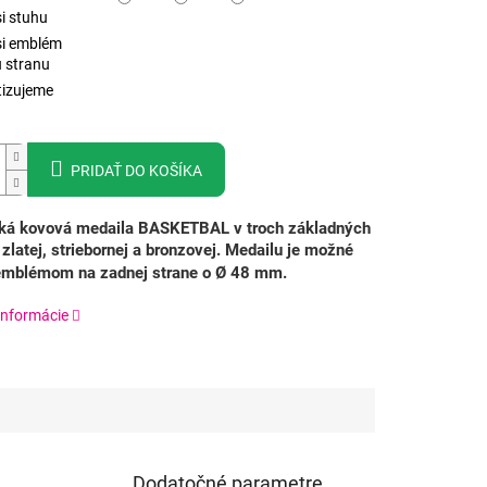
i stuhu
si emblém
 stranu
izujeme
PRIDAŤ DO KOŠÍKA
ká kovová medaila BASKETBAL v troch základných
 zlatej, striebornej a bronzovej.
Medailu je možné
 emblémom na zadnej strane o Ø 48 mm.
informácie
Dodatočné parametre