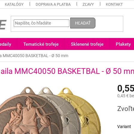
KATALÓGY
DOPRAVA A PLATBA
ZĽAVY
KONTAKT
HĽADAŤ
daily
Tematické trofeje
Sklenené trofeje
Plakety
la MMC40050 BASKETBAL - Ø 50 mm
aila MMC40050 BASKETBAL - Ø 50 m
0,55
0,45 €
be
Jednotk
Zvoľt
cena:
Variant