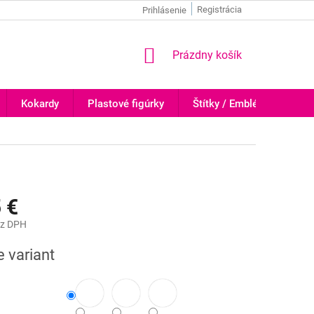
Registrácia
Prihlásenie
NÁKUPNÝ
Prázdny košík
KOŠÍK
Kokardy
Plastové figúrky
Štítky / Emblémy
Tr
 €
z DPH
ová
e variant