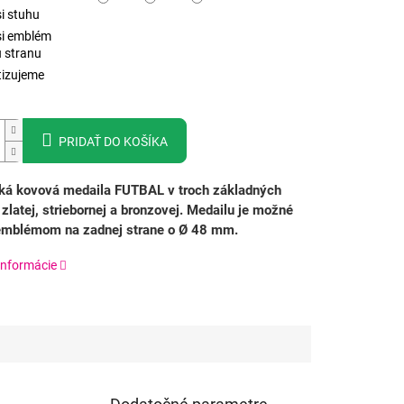
i stuhu
si emblém
 stranu
izujeme
PRIDAŤ DO KOŠÍKA
ká kovová medaila FUTBAL v troch základných
 zlatej, striebornej a bronzovej.
Medailu je možné
 emblémom na zadnej strane o Ø 48 mm.
informácie