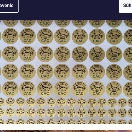
avenie
Súh