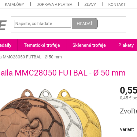
KATALÓGY
DOPRAVA A PLATBA
ZĽAVY
KONTAKT
HĽADAŤ
daily
Tematické trofeje
Sklenené trofeje
Plakety
la MMC28050 FUTBAL - Ø 50 mm
aila MMC28050 FUTBAL - Ø 50 mm
0,55
0,45 €
be
Jednotk
Zvoľt
cena:
Variant