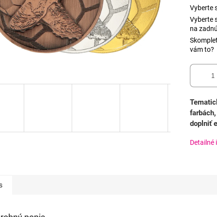
Vyberte s
Vyberte 
na zadnú
Skomplet
vám to?
Tematic
farbách,
doplniť
Detailné 
s