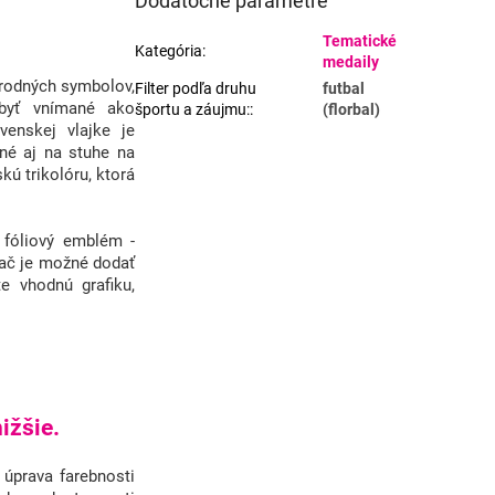
Dodatočné parametre
Tematické
Kategória
:
medaily
národných symbolov,
Filter podľa druhu
futbal
 byť vnímané ako
športu a záujmu:
:
(florbal)
enskej vlajke je
né aj na stuhe na
kú trikolóru, ktorá
óliový emblém -
ač je možné dodať
e vhodnú grafiku,
ižšie.
 úprava farebnosti