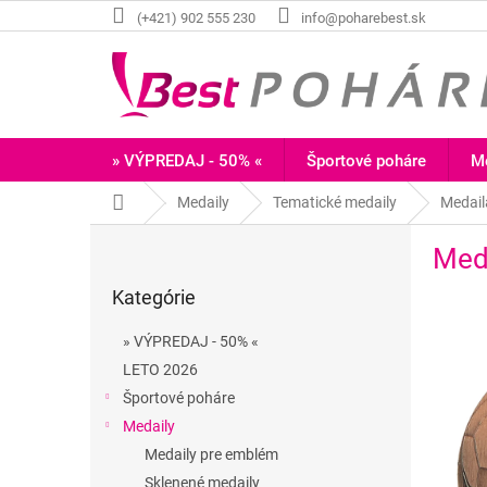
Prejsť
(+421) 902 555 230
info@poharebest.sk
na
obsah
» VÝPREDAJ - 50% «
Športové poháre
Me
Domov
Medaily
Tematické medaily
Medai
B
Med
o
Preskočiť
č
Kategórie
kategórie
n
ý
» VÝPREDAJ - 50% «
p
LETO 2026
a
Športové poháre
n
e
Medaily
l
Medaily pre emblém
Sklenené medaily