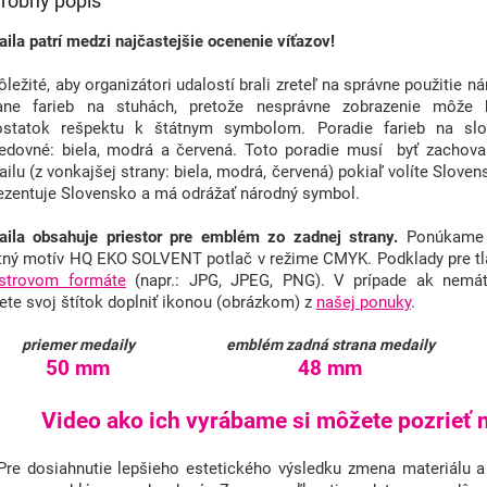
robný popis
ila patrí medzi najčastejšie ocenenie víťazov!
ôležité, aby organizátori udalostí brali zreteľ na správne použitie 
tane farieb na stuhách, pretože nesprávne zobrazenie môže
ostatok rešpektu k štátnym symbolom. Poradie farieb na slov
edovné: biela, modrá a červená. Toto poradie musí byť zachova
ilu (z vonkajšej strany: biela, modrá, červená) pokiaľ volíte Slovens
ezentuje Slovensko a má odrážať národný symbol.
ila obsahuje priestor pre emblém zo zadnej strany.
Ponúkame f
tný motív HQ EKO SOLVENT potlač v režime CMYK. Podklady pre tl
astrovom formáte
(napr.: JPG, JPEG, PNG). V prípade ak nemát
te svoj štítok doplniť ikonou (obrázkom) z
našej ponuky
.
priemer medaily
emblém zadná strana medaily
50 mm
48 mm
Video ako ich vyrábame si môžete pozrieť n
Pre dosiahnutie lepšieho estetického výsledku zmena materiálu a