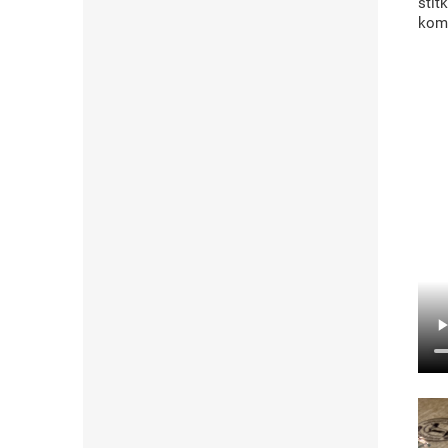
ští
komp