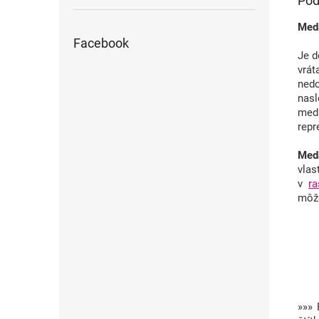
Pod
Meda
Facebook
Je d
vrá
ned
nasl
meda
repr
Meda
vlas
v
r
môže
»»» 