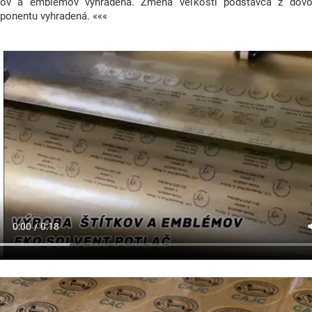
tkov a emblémov vyhradená. Zmena veľkosti podstavca z dôvo
onentu vyhradená. «««