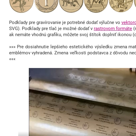
Podklady pre gravírovanie je potrebné dodať výlučne vo
vektor
SVG). Podklady pre tlač je možné dodať v
rastrovom formáte
(
ak nemáte vhodnú grafiku, môžete svoj štítok doplniť ikonou 
»»» Pre dosiahnutie lepšieho estetického výsledku zmena mate
emblémov vyhradená. Zmena veľkosti podstavca z dôvodu ne
«««