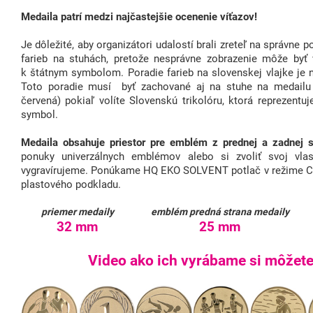
Medaila patrí medzi najčastejšie ocenenie víťazov!
Je dôležité, aby organizátori udalostí brali zreteľ na správne 
farieb na stuhách, pretože nesprávne zobrazenie môže byť
k štátnym symbolom. Poradie farieb na slovenskej vlajke je 
Toto poradie musí byť zachované aj na stuhe na medailu (
červená) pokiaľ volíte Slovenskú trikolóru, ktorá reprezent
symbol.
Medaila obsahuje priestor pre emblém z prednej a zadnej s
ponuky univerzálnych emblémov alebo si zvoliť svoj vlas
vygravírujeme. Ponúkame HQ EKO SOLVENT potlač v režime C
plastového podkladu.
priemer medaily
emblém predná strana medaily
32 mm
25 mm
Video ako ich vyrábame si môžete 