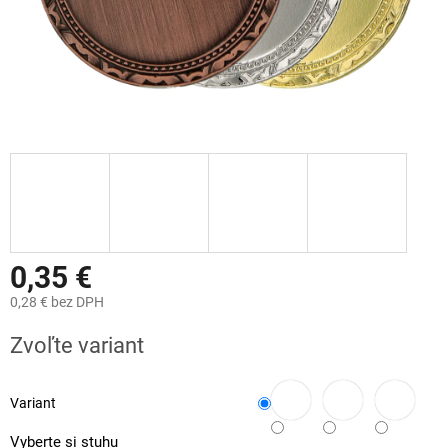
0,35 €
0,28 €
bez DPH
Jednotková
Zvoľte variant
cena:
Variant
Vyberte si stuhu