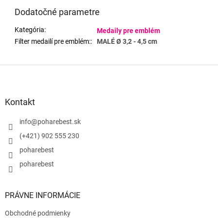
Dodatočné parametre
Kategória
:
Medaily pre emblém
Filter medailí pre emblém:
:
MALÉ Ø 3,2 - 4,5 cm
Z
á
p
ä
Kontakt
t
i
info
@
poharebest.sk
e
(+421) 902 555 230
poharebest
poharebest
PRÁVNE INFORMÁCIE
Obchodné podmienky