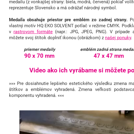
medailu (z vonkajšej strany: biela, modrá, červená) pokiaľ volít
reprezentuje Slovensko a má odrážať národný symbol.
Medaila obsahuje priestor pre emblém zo zadnej strany.
Po
vlastný motív HQ EKO SOLVENT potlač v režime CMYK. Podkla
v
rastrovom formáte
(napr.: JPG, JPEG, PNG). V prípade 
môžete svoj štítok doplniť ikonou (obrázkom) z
našej ponuky
.
priemer medaily
emblém zadná strana medai
90 x 70 mm
47 x 47 mm
Video ako ich vyrábame si môžete poz
»»» Pre dosiahnutie lepšieho estetického výsledku zmena mat
štítkov a emblémov vyhradená. Zmena veľkosti podstavc
komponentu vyhradená. «««