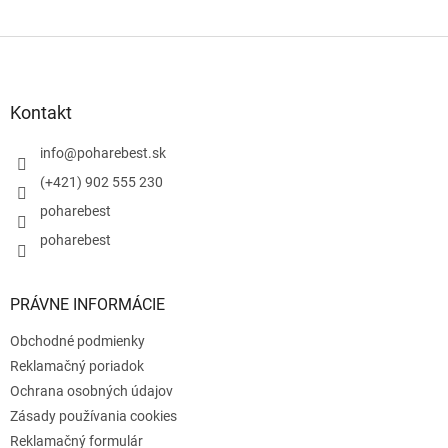
Z
á
p
ä
Kontakt
t
i
info
@
poharebest.sk
e
(+421) 902 555 230
poharebest
poharebest
PRÁVNE INFORMÁCIE
Obchodné podmienky
Reklamačný poriadok
Ochrana osobných údajov
Zásady používania cookies
Reklamačný formulár