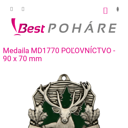
Prejsť
na
NÁKU
obsah
KOŠÍK
Medaila MD1770 POĽOVNÍCTVO -
90 x 70 mm