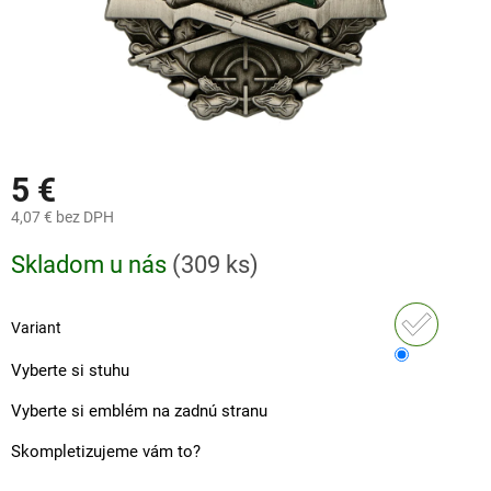
5 €
4,07 €
bez DPH
Jednotková
Skladom u nás
(
309 ks
)
cena:
Variant
Vyberte si stuhu
Vyberte si emblém na zadnú stranu
Skompletizujeme vám to?