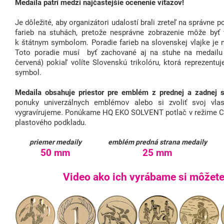
Medaila patrí medzi najčastejšie ocenenie víťazov!
Je dôležité, aby organizátori udalostí brali zreteľ na správne 
farieb na stuhách, pretože nesprávne zobrazenie môže byť
k štátnym symbolom. Poradie farieb na slovenskej vlajke je 
Toto poradie musí byť zachované aj na stuhe na medailu (
červená) pokiaľ volíte Slovenskú trikolóru, ktorá reprezent
symbol.
Medaila obsahuje priestor pre emblém z prednej a zadnej s
ponuky univerzálnych emblémov alebo si zvoliť svoj vlas
vygravírujeme. Ponúkame HQ EKO SOLVENT potlač v režime C
plastového podkladu.
priemer medaily
emblém predná strana medaily
50 mm
25 mm
Video ako ich vyrábame si môžete 