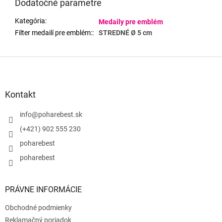
Dodatočné parametre
Kategória
:
Medaily pre emblém
Filter medailí pre emblém:
:
STREDNÉ Ø 5 cm
Z
á
p
ä
Kontakt
t
i
info
@
poharebest.sk
e
(+421) 902 555 230
poharebest
poharebest
PRÁVNE INFORMÁCIE
Obchodné podmienky
Reklamačný poriadok