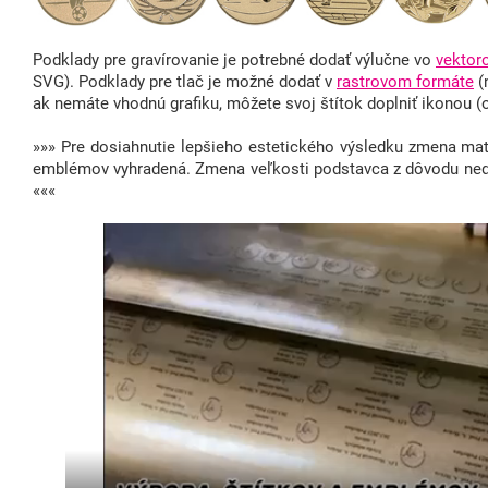
Podklady pre gravírovanie je potrebné dodať výlučne vo
vektor
SVG). Podklady pre tlač je možné dodať v
rastrovom formáte
(
ak nemáte vhodnú grafiku, môžete svoj štítok doplniť ikonou 
»»» Pre dosiahnutie lepšieho estetického výsledku zmena mate
emblémov vyhradená. Zmena veľkosti podstavca z dôvodu ne
«««