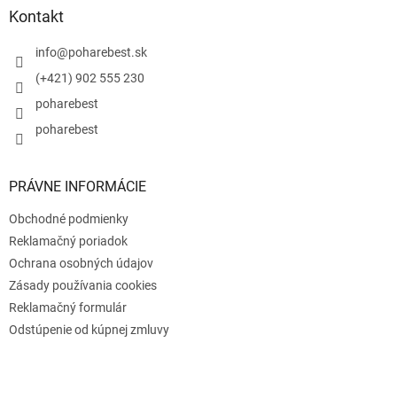
ä
Kontakt
t
i
info
@
poharebest.sk
e
(+421) 902 555 230
poharebest
poharebest
PRÁVNE INFORMÁCIE
Obchodné podmienky
Reklamačný poriadok
Ochrana osobných údajov
Zásady používania cookies
Reklamačný formulár
Odstúpenie od kúpnej zmluvy