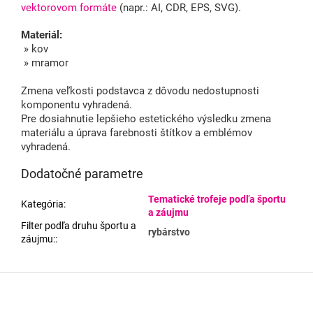
vektorovom formáte
(napr.: AI, CDR, EPS, SVG).
Materiál:
» kov
» mramor
Zmena veľkosti podstavca z dôvodu nedostupnosti
komponentu vyhradená.
Pre dosiahnutie lepšieho estetického výsledku zmena
materiálu a úprava farebnosti štítkov a emblémov
vyhradená.
Dodatočné parametre
Tematické trofeje podľa športu
Kategória
:
a záujmu
Filter podľa druhu športu a
rybárstvo
záujmu:
:
Z
á
p