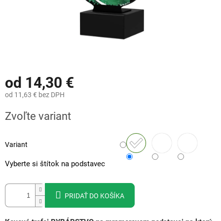
od
14,30 €
od
11,63 €
bez DPH
Jednotková
Zvoľte variant
cena:
Variant
Vyberte si štítok na podstavec
PRIDAŤ DO KOŠÍKA