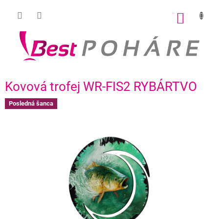
Prejsť
na
NÁKU
obsah
KOŠÍK
Kovová trofej WR-FIS2 RYBÁRTVO
Posledná šanca