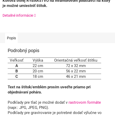
Kovová trofej RYBÁRSTVO na mramorovom podstavci na ktorý
je možné umiestniť štítok.
Detailné informácie
Popis
Podrobný popis
Veľkosť
Výška
Orientačná veľkosť štítku
A
22 cm
72 x 32 mm
B
20 cm
56 x 22 mm
C
18 cm
46 x 21 mm
Text na štítok/emblém prosím uveďte priamo pri
objednávaní pohára.
Podklady pre tlač je možné dodať v
rastrovom formáte
(napr.: JPG, JPEG, PNG).
Podklady pre gravírovanie je potrebné dodať výlučne vo