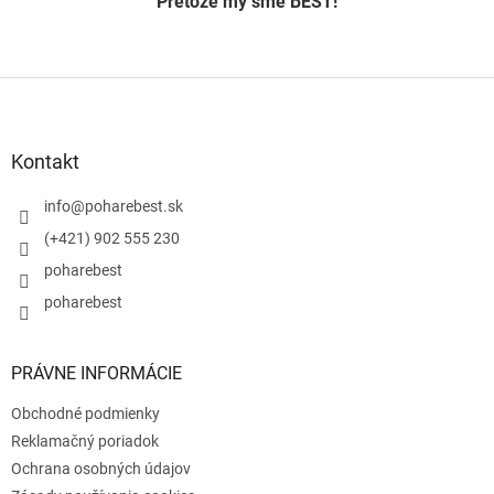
Pretože my sme BEST!
Z
á
p
ä
Kontakt
t
i
info
@
poharebest.sk
e
(+421) 902 555 230
poharebest
poharebest
PRÁVNE INFORMÁCIE
Obchodné podmienky
Reklamačný poriadok
Ochrana osobných údajov