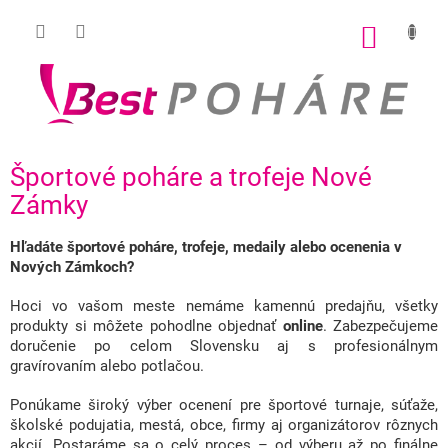
Prejsť
na
NÁKU
obsah
KOŠÍK
Športové poháre a trofeje Nové
Zámky
Hľadáte športové poháre, trofeje, medaily alebo ocenenia v
Nových Zámkoch?
Hoci vo vašom meste nemáme kamennú predajňu, všetky
produkty si môžete pohodlne objednať
online
. Zabezpečujeme
doručenie po celom Slovensku aj s profesionálnym
gravírovaním alebo potlačou.
Ponúkame široký výber ocenení pre športové turnaje, súťaže,
školské podujatia, mestá, obce, firmy aj organizátorov rôznych
akcií. Postaráme sa o celý proces – od výberu až po finálne