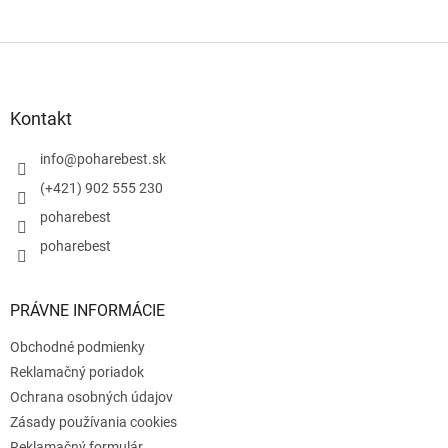
Z
á
p
ä
Kontakt
t
i
info
@
poharebest.sk
e
(+421) 902 555 230
poharebest
poharebest
PRÁVNE INFORMÁCIE
Obchodné podmienky
Reklamačný poriadok
Ochrana osobných údajov
Zásady používania cookies
Reklamačný formulár