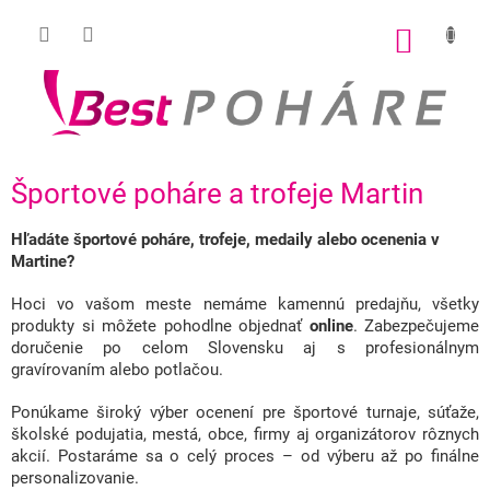
Prejsť
na
NÁKU
obsah
KOŠÍK
Športové poháre a trofeje Martin
Hľadáte športové poháre, trofeje, medaily alebo ocenenia v
Martine?
Hoci vo vašom meste nemáme kamennú predajňu, všetky
produkty si môžete pohodlne objednať
online
. Zabezpečujeme
doručenie po celom Slovensku aj s profesionálnym
gravírovaním alebo potlačou.
Ponúkame široký výber ocenení pre športové turnaje, súťaže,
školské podujatia, mestá, obce, firmy aj organizátorov rôznych
akcií. Postaráme sa o celý proces – od výberu až po finálne
personalizovanie.