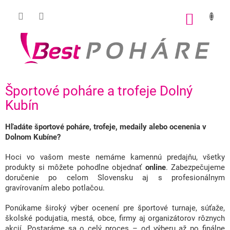
Prejsť
na
NÁKU
obsah
KOŠÍK
Športové poháre a trofeje Dolný
Kubín
Hľadáte športové poháre, trofeje, medaily alebo ocenenia v
Dolnom Kubíne?
Hoci vo vašom meste nemáme kamennú predajňu, všetky
produkty si môžete pohodlne objednať
online
. Zabezpečujeme
doručenie po celom Slovensku aj s profesionálnym
gravírovaním alebo potlačou.
Ponúkame široký výber ocenení pre športové turnaje, súťaže,
školské podujatia, mestá, obce, firmy aj organizátorov rôznych
akcií. Postaráme sa o celý proces – od výberu až po finálne