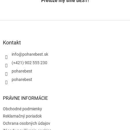
Pretože my sme BEST!
Z
á
p
ä
Kontakt
t
i
info
@
poharebest.sk
e
(+421) 902 555 230
poharebest
poharebest
PRÁVNE INFORMÁCIE
Obchodné podmienky
Reklamačný poriadok
Ochrana osobných údajov