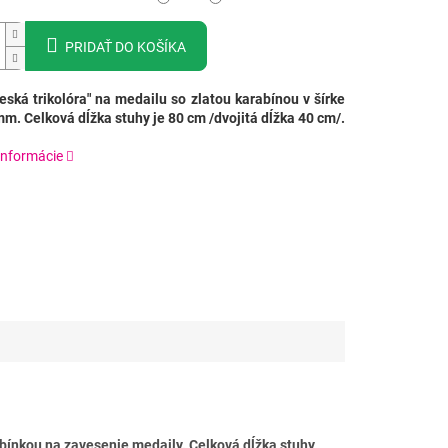
PRIDAŤ DO KOŠÍKA
eská trikolóra" na medailu so zlatou karabínou v šírke
mm. Celková dĺžka stuhy je 80 cm /dvojitá dĺžka 40 cm/.
informácie
bínkou na zavesenie medaily. Celková dĺžka stuhy