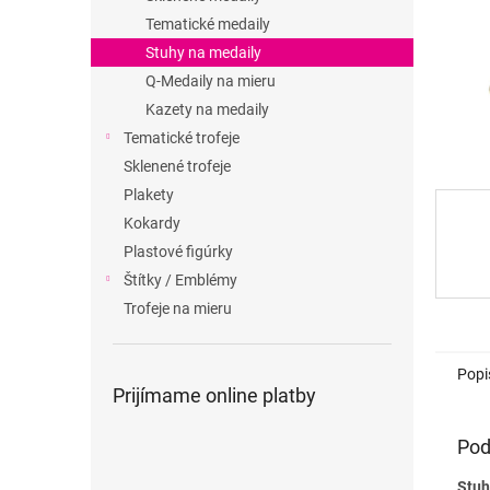
Tematické medaily
Stuhy na medaily
Q-Medaily na mieru
Kazety na medaily
Tematické trofeje
Sklenené trofeje
Plakety
Kokardy
Plastové figúrky
Štítky / Emblémy
Trofeje na mieru
Popi
Prijímame online platby
Pod
Stuh