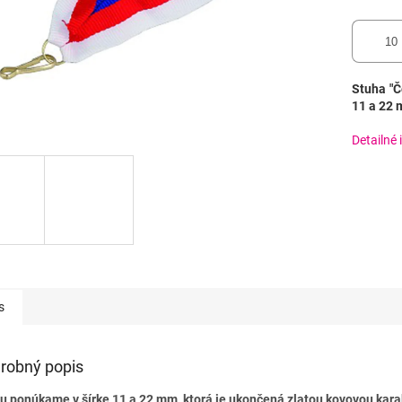
Stuha "Č
11 a 22 
Detailné 
s
robný popis
u ponúkame v šírke 11 a 22 mm, ktorá je ukončená zlatou kovovou kara