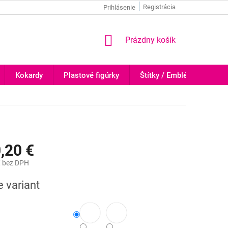
Registrácia
Prihlásenie
NÁKUPNÝ
Prázdny košík
KOŠÍK
Kokardy
Plastové figúrky
Štítky / Emblémy
Tr
,20 €
€
bez DPH
ová
e variant