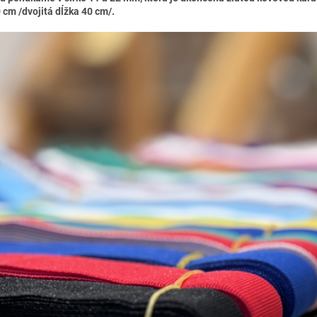
0 cm /dvojitá dĺžka 40 cm/.