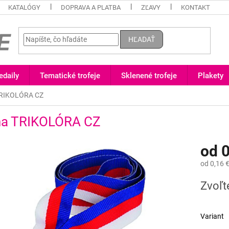
KATALÓGY
DOPRAVA A PLATBA
ZĽAVY
KONTAKT
HĽADAŤ
daily
Tematické trofeje
Sklenené trofeje
Plakety
TRIKOLÓRA CZ
ha TRIKOLÓRA CZ
od
0
od
0,16 
Jednotk
Zvoľt
cena:
Variant