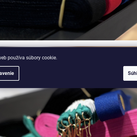
web používa súbory cookie.
avenie
Súh