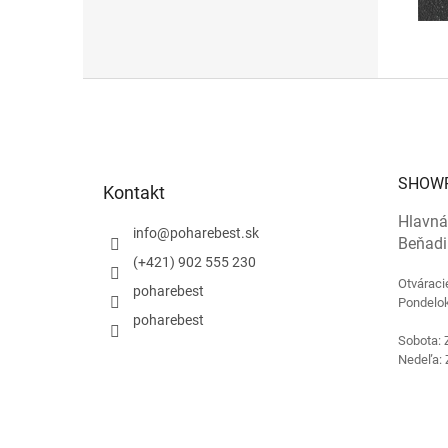
Z
á
p
ä
t
SHOW
Kontakt
i
e
Hlavná
info
@
poharebest.sk
Beňadi
(+421) 902 555 230
Otváraci
poharebest
Pondelok
poharebest
Sobota: 
Nedeľa: 