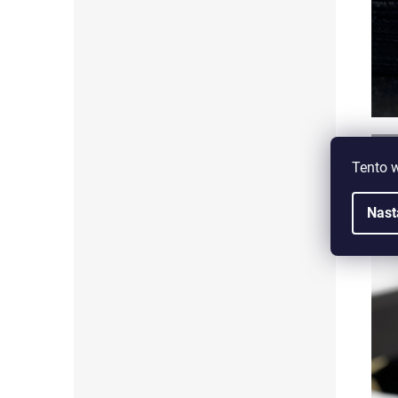
Tento 
Nast