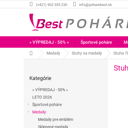
Prejsť
(+421) 902 555 230
info@poharebest.sk
na
obsah
» VÝPREDAJ - 50% «
Športové poháre
Me
Domov
Medaily
Stuhy na medaily
Stuha 
B
Stu
o
Preskočiť
č
Kategórie
kategórie
n
ý
» VÝPREDAJ - 50% «
p
LETO 2026
a
Športové poháre
n
e
Medaily
l
Medaily pre emblém
Sklenené medaily