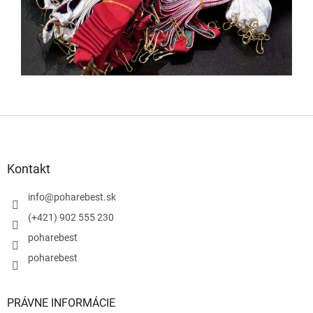
Z
á
p
ä
Kontakt
t
i
info
@
poharebest.sk
e
(+421) 902 555 230
poharebest
poharebest
PRÁVNE INFORMÁCIE