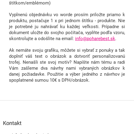
štítkom/emblémom)
Vyplnenú objednávku vo worde prosím priložte priamo k
produktu, postačuje 1 x pri jednom štítku - produkte. Nie
je potrebné ju nahrávať ku každej veľkosti. Prípadne si
dokument uložte do svojho počítača, vyplňte podľa vzoru,
skontrolujte a odošlite na email:
info@poharebest.sk
.
Ak nemáte svoju grafiku, môžete si vybrať z ponuky a tak
doplniť váš text o obrázok a dotvoriť personalizovanú
trofej. Nenašli ste svoj motív? Napíšte nám tému a radi
Vám zašleme dva návrhy nami vybraných obrázkov k
danej požiadavke. Použitie a výber jedného z návrhov je
spoplatnené sumou 10€ s DPH/obrázok.
Z
á
p
ä
Kontakt
t