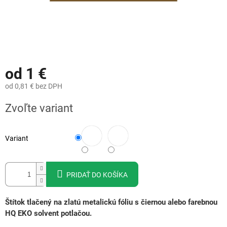
od
1 €
od
0,81 €
bez DPH
Jednotková
Zvoľte variant
cena:
Variant
PRIDAŤ DO KOŠÍKA
Štítok tlačený na zlatú metalickú fóliu
s čiernou alebo farebnou
HQ EKO solvent potlačou.