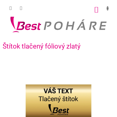
Prejsť
na
NÁKU
obsah
KOŠÍK
Štítok tlačený fóliový zlatý