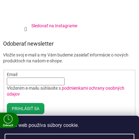
Sledovať na Instagrame
Odoberať newsletter
Vložte svoj e-mail a my Vám budeme zasielať informácie o nových
produktoch na našom e-shope.
Email
Vložením e-mailu súhlasíte s
podmienkami ochrany osobných
údajov
PRIHLÁSIŤ SA
Tento web používa súbory cookie.
Zobraziť
e
Vytvoril Shoptet