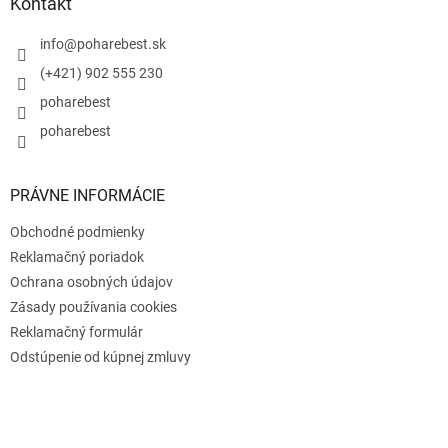
ä
Kontakt
t
i
info
@
poharebest.sk
e
(+421) 902 555 230
poharebest
poharebest
PRÁVNE INFORMÁCIE
Obchodné podmienky
Reklamačný poriadok
Ochrana osobných údajov
Zásady používania cookies
Reklamačný formulár
Odstúpenie od kúpnej zmluvy