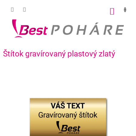
Prejsť
na
NÁKU
obsah
KOŠÍK
Štítok gravírovaný plastový zlatý