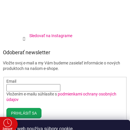
Sledovať na Instagrame
Odoberať newsletter
Vložte svoj e-mail a my Vám budeme zasielať informácie o nových
produktoch na našom e-shope.
Email
Vložením e-mailu súhlasíte s
podmienkami ochrany osobných
údajov
PRIHLÁSIŤ SA
Tento web používa súbory cookie.
Zobraziť