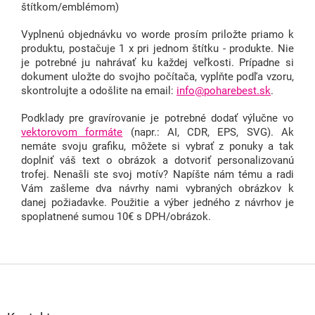
štítkom/emblémom)
Vyplnenú objednávku vo worde prosím priložte priamo k
produktu, postačuje 1 x pri jednom štítku - produkte. Nie
je potrebné ju nahrávať ku každej veľkosti. Prípadne si
dokument uložte do svojho počítača, vyplňte podľa vzoru,
skontrolujte a odošlite na email:
info@poharebest.sk
.
Podklady pre gravírovanie je potrebné dodať výlučne vo
vektorovom
formáte
(napr.: AI, CDR, EPS, SVG).
Ak
nemáte svoju grafiku, môžete si vybrať z ponuky a tak
doplniť váš text o obrázok a dotvoriť personalizovanú
trofej. Nenašli ste svoj motív? Napíšte nám tému a radi
Vám zašleme dva návrhy nami vybraných obrázkov k
danej požiadavke. Použitie a výber jedného z návrhov je
spoplatnené sumou 10€ s DPH/obrázok.
Z
á
p