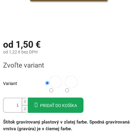
od
1,50 €
od
1,22 €
bez DPH
Jednotková
Zvoľte variant
cena:
Variant
PRIDAŤ DO KOŠÍKA
Štítok gravírovaný plastový v zlatej farbe. Spodná gravírovaná
vrstva (gravúra) je v čiernej farbe.