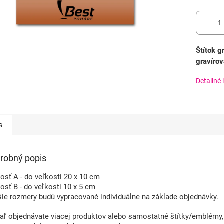
Štítok g
gravírov
Detailné 
s
robný popis
osť A - do veľkosti 20 x 10 cm
osť B - do veľkosti 10 x 5 cm
ie rozmery budú vypracované individuálne na základe objednávky.
aľ objednávate viacej produktov alebo samostatné štítky/emblémy, 