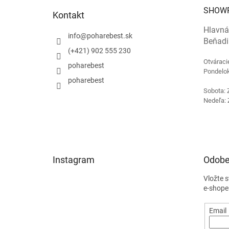
t
SHOW
Kontakt
i
e
Hlavná
info
@
poharebest.sk
Beňadi
(+421) 902 555 230
Otváraci
poharebest
Pondelok
poharebest
Sobota: 
Nedeľa: 
Instagram
Odobe
Vložte 
e-shope
Email