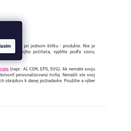
lasím
tačuje 1 x pri jednom štítku - produkte. Nie je
ožte do svojho počítača, vyplňte podľa vzoru,
máte
(napr.: AI, CDR, EPS, SVG).
Ak nemáte svoju
dotvoriť personalizovanú trofej. Nenašli ste svoj
h obrázkov k danej požiadavke. Použitie a výber