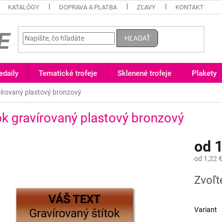
KATALÓGY
DOPRAVA A PLATBA
ZĽAVY
KONTAKT
HĽADAŤ
daily
Tematické trofeje
Sklenené trofeje
Plakety
vírovaný plastový bronzový
ok gravírovaný plastový bronzový
od
1
od
1,22 
Jednotk
Zvoľt
cena:
Variant