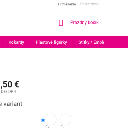
Registrácia
Prihlásenie
NÁKUPNÝ
Prázdny košík
KOŠÍK
Kokardy
Plastové figúrky
Štítky / Emblémy
Tr
,50 €
€
bez DPH
ová
e variant