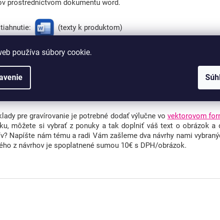
ov prostredníctvom dokumentu word.
tiahnutie:
(texty k produktom)
tiahnutie:
(texty k samostatným štítkom/emblémom)
web používa súbory cookie.
avenie
Súh
nenú objednávku vo worde prosím priložte priamo k produktu, pos
ebné ju nahrávať ku každej veľkosti. Prípadne si dokument ul
trolujte a odošlite na email:
info@poharebest.sk
.
lady pre gravírovanie je potrebné dodať výlučne vo
vektorovom
for
iku, môžete si vybrať z ponuky a tak doplniť váš text o obrázok a 
v? Napíšte nám tému a radi Vám zašleme dva návrhy nami vybranýc
ého z návrhov je spoplatnené sumou 10€ s DPH/obrázok.