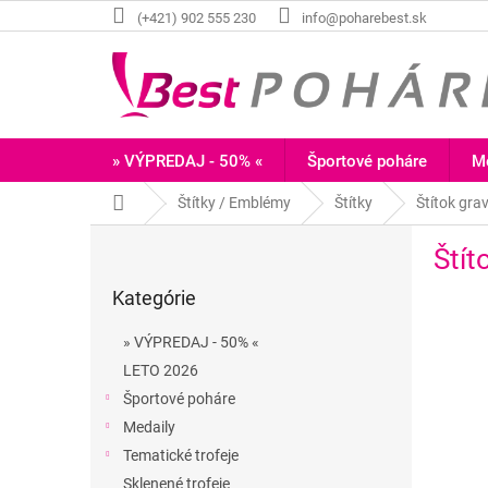
Prejsť
(+421) 902 555 230
info@poharebest.sk
na
obsah
» VÝPREDAJ - 50% «
Športové poháre
Me
Domov
Štítky / Emblémy
Štítky
Štítok gra
B
Štít
o
Preskočiť
č
Kategórie
kategórie
n
ý
» VÝPREDAJ - 50% «
p
LETO 2026
a
Športové poháre
n
e
Medaily
l
Tematické trofeje
Sklenené trofeje