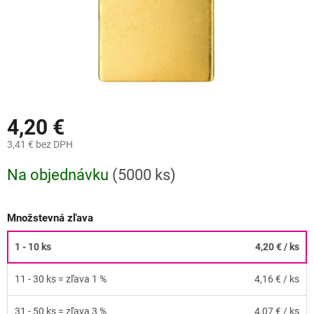
4,20 €
3,41 € bez DPH
Jednotková
Na objednávku
(
5000 ks
)
cena:
Množstevná zľava
1 - 10 ks
4,20 €
/ ks
11 - 30 ks = zľava 1 %
4,16 €
/ ks
31 - 50 ks = zľava 3 %
4,07 €
/ ks