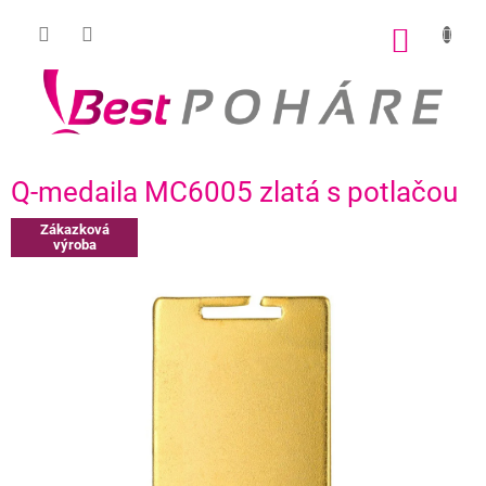
Prejsť
na
NÁKU
obsah
KOŠÍK
Q-medaila MC6005 zlatá s potlačou
Zákazková
výroba