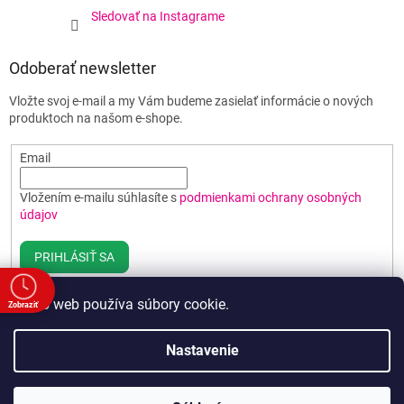
Sledovať na Instagrame
Odoberať newsletter
Vložte svoj e-mail a my Vám budeme zasielať informácie o nových
produktoch na našom e-shope.
Email
Vložením e-mailu súhlasíte s
podmienkami ochrany osobných
údajov
PRIHLÁSIŤ SA
Tento web používa súbory cookie.
Zobraziť
e
Vytvoril Shoptet
Nastavenie
00
00
Copyright 2026
Poháre BEST
. Všetky práva vyhradené.
Upraviť