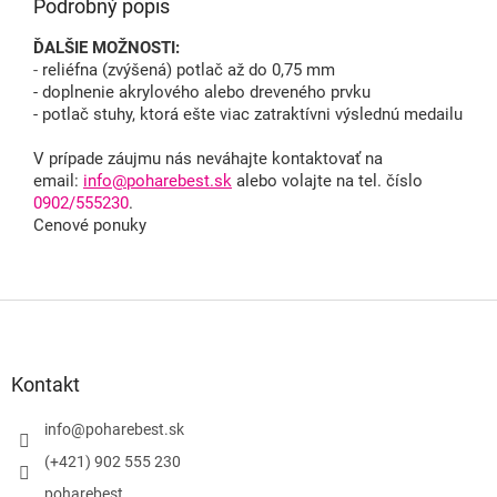
Podrobný popis
ĎALŠIE MOŽNOSTI:
-
reliéfna (zvýšená) potlač až do 0,75 mm
- doplnenie akrylového alebo dreveného prvku
- potlač stuhy, ktorá ešte viac zatraktívni výslednú medailu
V prípade záujmu nás neváhajte kontaktovať na
email:
info@poharebest.sk
alebo volajte na tel. číslo
0902/555230
.
Cenové ponuky
Z
á
p
ä
Kontakt
t
i
info
@
poharebest.sk
e
(+421) 902 555 230
poharebest