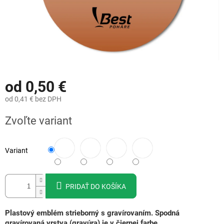
od
0,50 €
od
0,41 €
bez DPH
Jednotková
Zvoľte variant
cena:
Variant
PRIDAŤ DO KOŠÍKA
Plastový emblém strieborný s gravírovaním. Spodná
gravírovaná vrstva (gravúra) je v čiernej farbe.