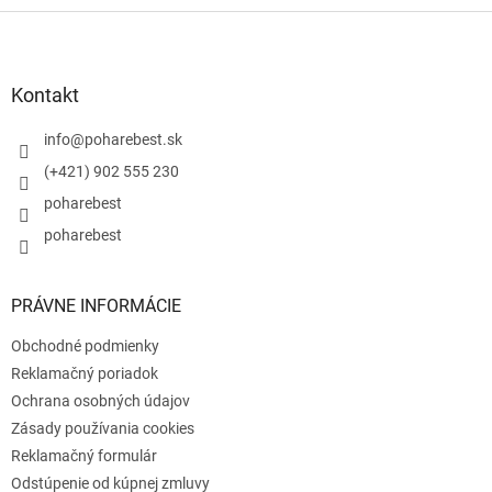
Z
á
p
ä
Kontakt
t
i
info
@
poharebest.sk
e
(+421) 902 555 230
poharebest
poharebest
PRÁVNE INFORMÁCIE
Obchodné podmienky
Reklamačný poriadok
Ochrana osobných údajov
Zásady používania cookies
Reklamačný formulár
Odstúpenie od kúpnej zmluvy