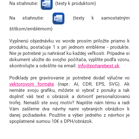
Na stiahnutie:
(texty k produktom)
Na stiahnutie:
(texty k samostatným
štítkom/emblémom)
Vyplnenú objednávku vo worde prosím priložte priamo k
produktu, postačuje 1 x pri jednom embléme - produkte.
Nie je potrebné ju nahrávať ku každej veľkosti. Prípadne si
dokument uložte do svojho počítača, vyplňte podľa vzoru,
skontrolujte a odošlite na email:
info@poharebest.sk
.
Podklady pre gravírovanie je potrebné dodať výlučne vo
vektorovom
formáte
(napr.: AI, CDR, EPS, SVG).
Ak
nemáte svoju grafiku, môžete si vybrať z ponuky a tak
doplniť váš text o obrázok a dotvoriť personalizovanú
trofej. Nenašli ste svoj motív? Napíšte nám tému a radi
Vám zašleme dva návrhy nami vybraných obrázkov k
danej požiadavke. Použitie a výber jedného z návrhov je
spoplatnené sumou 10€ s DPH/obrázok.