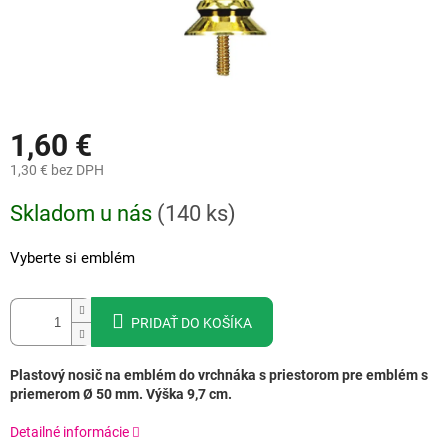
1,60 €
1,30 €
bez DPH
Jednotková
Skladom u nás
(
140 ks
)
cena:
Vyberte si emblém
PRIDAŤ DO KOŠÍKA
Plastový nosič na emblém do vrchnáka s priestorom pre emblém s
priemerom Ø 50 mm. Výška 9,7 cm.
Detailné informácie