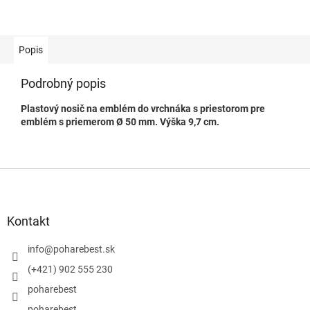
Popis
Podrobný popis
Plastový nosič na emblém do vrchnáka s priestorom pre
emblém s priemerom Ø 50 mm. Výška 9,7 cm.
Z
á
p
ä
Kontakt
t
i
info
@
poharebest.sk
e
(+421) 902 555 230
poharebest
poharebest