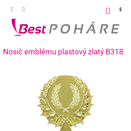
Prejsť
na
NÁKU
obsah
KOŠÍK
Nosič emblému plastový zlatý B318