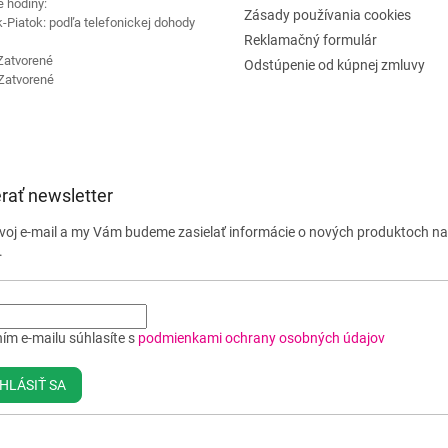
e hodiny:
Zásady používania cookies
-Piatok: podľa telefonickej dohody
Reklamačný formulár
Zatvorené
Odstúpenie od kúpnej zmluvy
Zatvorené
rať newsletter
svoj e-mail a my Vám budeme zasielať informácie o nových produktoch n
.
ím e-mailu súhlasíte s
podmienkami ochrany osobných údajov
HLÁSIŤ SA