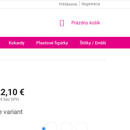
Registrácia
Prihlásenie
NÁKUPNÝ
Prázdny košík
KOŠÍK
Kokardy
Plastové figúrky
Štítky / Emblémy
Tr
2,10 €
 €
bez DPH
ová
e variant