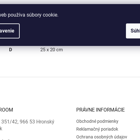
ery produktu:
web používa súbory cookie.
veľkosť kazety
variant
veľkosť
š x v
avenie
Súh
A
35,5 x 27 cm
B
30,5 x 25 cm
C
27,5 x 22 cm
D
25 x 20 cm
ROOM
PRÁVNE INFORMÁCIE
 351/42, 966 53 Hronský
Obchodné podmienky
k
Reklamačný poriadok
Ochrana osobných údajov