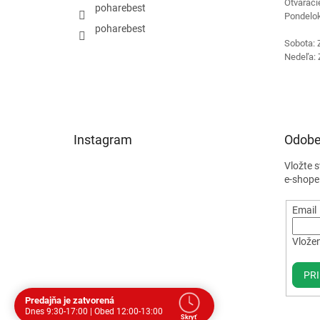
Otváraci
poharebest
Pondelok
poharebest
Sobota: 
Nedeľa: 
Instagram
Odobe
Vložte 
e-shope
Email
Vložen
PRI
Predajňa je zatvorená
Dnes 9:30-17:00 | Obed 12:00-13:00
Skryť