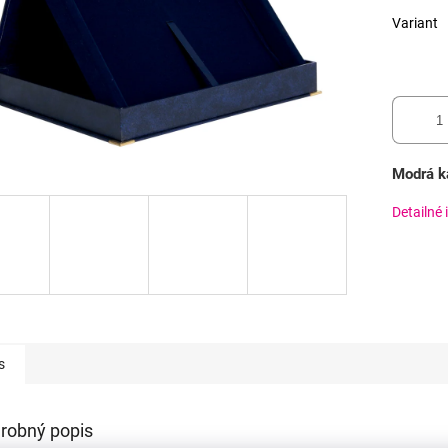
Variant
Modrá ka
Detailné 
s
robný popis