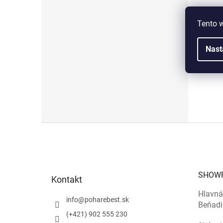
Rozm
Tento 
Nast
Z
á
p
ä
t
SHOW
Kontakt
i
e
Hlavná
info
@
poharebest.sk
Beňadi
(+421) 902 555 230