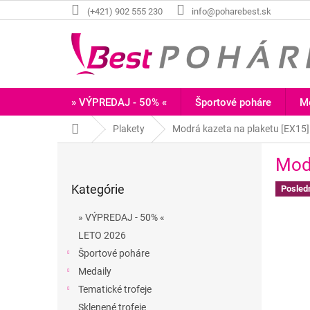
Prejsť
(+421) 902 555 230
info@poharebest.sk
na
obsah
» VÝPREDAJ - 50% «
Športové poháre
Me
Domov
Plakety
Modrá kazeta na plaketu [EX15]
B
Modr
o
Preskočiť
č
Kategórie
kategórie
Posled
n
ý
» VÝPREDAJ - 50% «
p
LETO 2026
a
Športové poháre
n
e
Medaily
l
Tematické trofeje
Sklenené trofeje