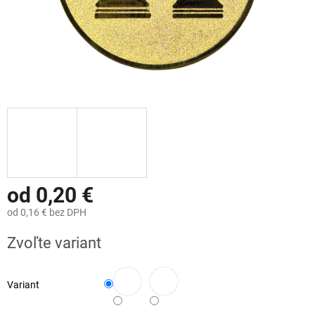
od
0,20 €
od
0,16 €
bez DPH
Jednotková
Zvoľte variant
cena:
Variant