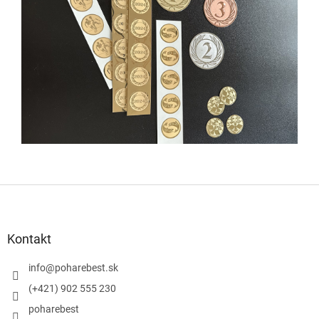
Z
á
p
ä
Kontakt
t
i
info
@
poharebest.sk
e
(+421) 902 555 230
poharebest