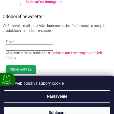
Sledovať na Instagrame
Odoberať newsletter
Vložte svoj e-mail a my Vám budeme zasielať informácie o nových
produktoch na našom e-shope.
Email
Vložením e-mailu súhlasíte s
podmienkami ochrany osobných
údajov
PRIHLÁSIŤ SA
Tento web používa súbory cookie.
Zobraziť
e
Vytvoril Shoptet
Nastavenie
a
00
00
Copyright 2026
Poháre BEST
. Všetky práva vyhradené.
Upraviť
00
Súhlasím
nastavenie cookies