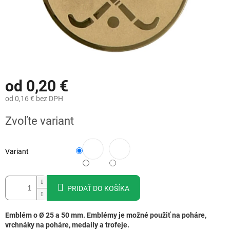
od
0,20 €
od
0,16 €
bez DPH
Jednotková
Zvoľte variant
cena:
Variant
PRIDAŤ DO KOŠÍKA
Emblém o Ø 25 a 50 mm. Emblémy je možné použiť na poháre,
vrchnáky na poháre, medaily a trofeje.