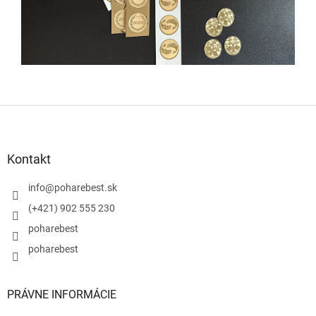
Z
á
p
ä
Kontakt
t
i
info
@
poharebest.sk
e
(+421) 902 555 230
poharebest
poharebest
PRÁVNE INFORMÁCIE