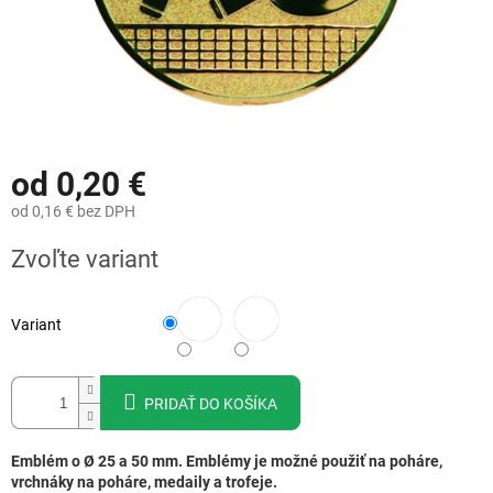
od
0,20 €
od
0,16 €
bez DPH
Jednotková
Zvoľte variant
cena:
Variant
PRIDAŤ DO KOŠÍKA
Emblém o Ø 25 a 50 mm. Emblémy je možné použiť na poháre,
vrchnáky na poháre, medaily a trofeje.