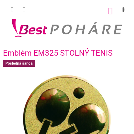
Prejsť
na
NÁKU
obsah
KOŠÍK
Emblém EM325 STOLNÝ TENIS
Posledná šanca