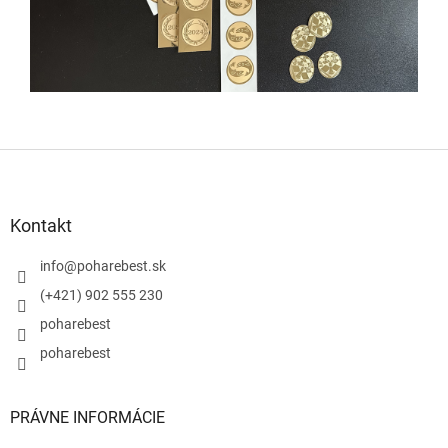
Z
á
p
ä
Kontakt
t
i
info
@
poharebest.sk
e
(+421) 902 555 230
poharebest
poharebest
PRÁVNE INFORMÁCIE