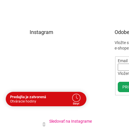
Instagram
Odobe
Vložte 
e-shope
Email
Vložen
PRI
Predajňa je zatvorená
Otváracie hodiny
Skryť
Dohodnite si stretnutie
Dnes
Prestávka
Sledovať na Instagrame
Po
9:30 - 17:00
12:00 - 13:00