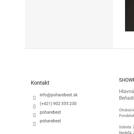
Z
á
p
ä
t
SHOW
Kontakt
i
e
Hlavná
info
@
poharebest.sk
Beňadi
(+421) 902 555 230
Otváraci
poharebest
Pondelok
poharebest
Sobota: 
Nedeľa: 