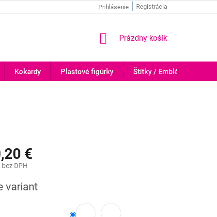
Registrácia
Prihlásenie
NÁKUPNÝ
Prázdny košík
KOŠÍK
Kokardy
Plastové figúrky
Štítky / Emblémy
Tr
,20 €
€
bez DPH
ová
e variant