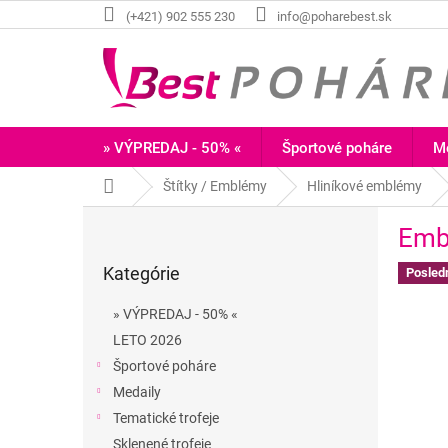
Prejsť
(+421) 902 555 230
info@poharebest.sk
na
obsah
» VÝPREDAJ - 50% «
Športové poháre
Me
Domov
Štítky / Emblémy
Hliníkové emblémy
B
Emb
o
Preskočiť
č
Kategórie
kategórie
Posled
n
ý
» VÝPREDAJ - 50% «
p
LETO 2026
a
Športové poháre
n
e
Medaily
l
Tematické trofeje
Sklenené trofeje