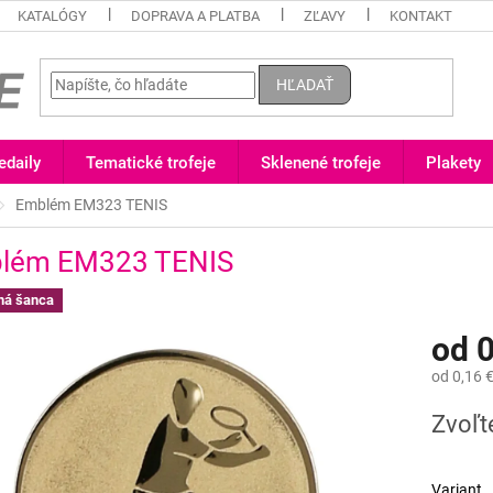
KATALÓGY
DOPRAVA A PLATBA
ZĽAVY
KONTAKT
HĽADAŤ
daily
Tematické trofeje
Sklenené trofeje
Plakety
Emblém EM323 TENIS
lém EM323 TENIS
ná šanca
od
0
od
0,16 
Jednotk
Zvoľt
cena:
Variant