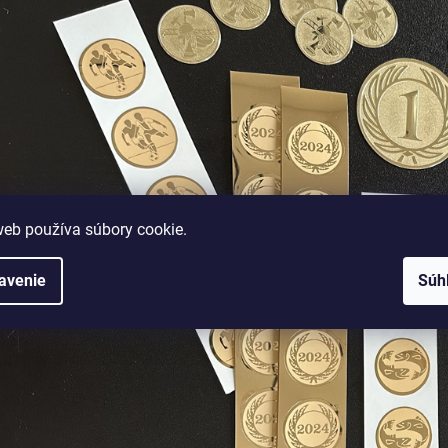
web používa súbory cookie.
avenie
Súh