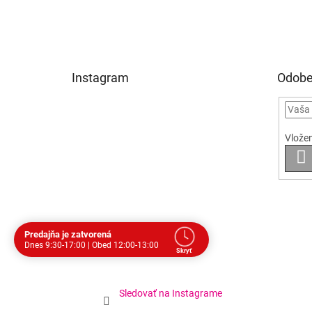
Instagram
Odobe
Vložen
P
S
Predajňa je zatvorená
Dnes 9:30-17:00 | Obed 12:00-13:00
Skryť
Dohodnite si stretnutie
Dnes
Prestávka
Sledovať na Instagrame
Po
9:30 - 17:00
12:00 - 13:00