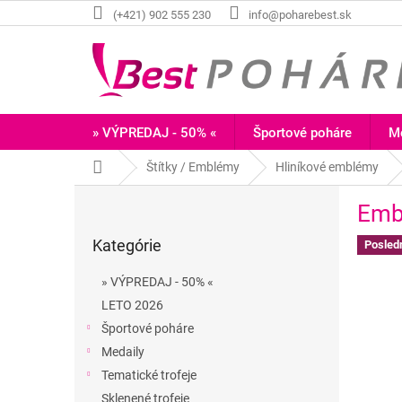
Prejsť
(+421) 902 555 230
info@poharebest.sk
na
obsah
» VÝPREDAJ - 50% «
Športové poháre
Me
Domov
Štítky / Emblémy
Hliníkové emblémy
B
Emb
o
Preskočiť
č
Kategórie
kategórie
Posled
n
ý
» VÝPREDAJ - 50% «
p
LETO 2026
a
Športové poháre
n
e
Medaily
l
Tematické trofeje
Sklenené trofeje