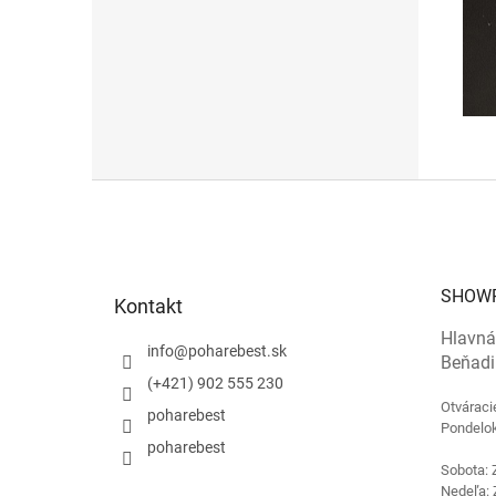
Z
á
p
ä
t
SHOW
Kontakt
i
e
Hlavná
info
@
poharebest.sk
Beňadi
(+421) 902 555 230
Otváraci
poharebest
Pondelok
poharebest
Sobota: 
Nedeľa: 