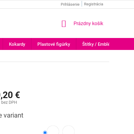
Registrácia
Prihlásenie
NÁKUPNÝ
Prázdny košík
KOŠÍK
Kokardy
Plastové figúrky
Štítky / Emblémy
Tr
,20 €
€
bez DPH
ová
e variant