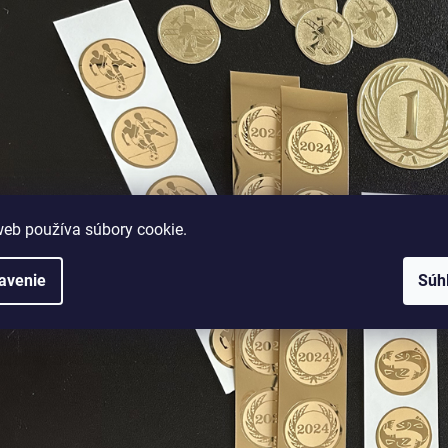
web používa súbory cookie.
avenie
Súh