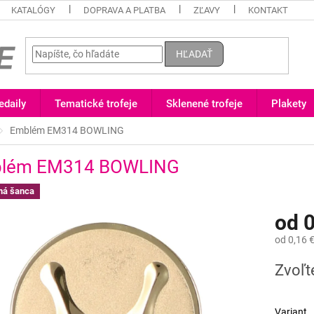
KATALÓGY
DOPRAVA A PLATBA
ZĽAVY
KONTAKT
HĽADAŤ
daily
Tematické trofeje
Sklenené trofeje
Plakety
Emblém EM314 BOWLING
lém EM314 BOWLING
ná šanca
od
0
od
0,16 
Jednotk
Zvoľt
cena:
Variant