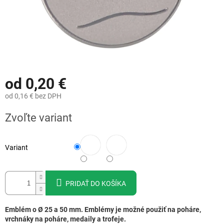
od
0,20 €
od
0,16 €
bez DPH
Jednotková
Zvoľte variant
cena:
Variant
PRIDAŤ DO KOŠÍKA
Emblém o Ø 25 a 50 mm. Emblémy je možné použiť na poháre,
vrchnáky na poháre, medaily a trofeje.