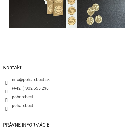
Z
á
p
ä
Kontakt
t
i
info
@
poharebest.sk
e
(+421) 902 555 230
poharebest
poharebest
PRÁVNE INFORMÁCIE