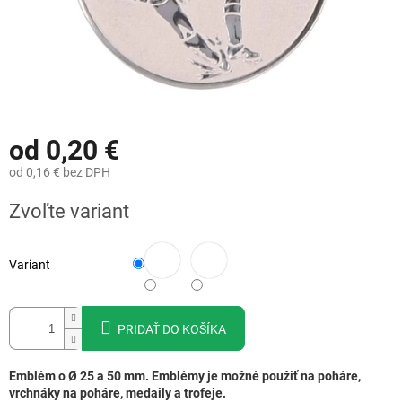
od
0,20 €
od
0,16 €
bez DPH
Jednotková
Zvoľte variant
cena:
Variant
PRIDAŤ DO KOŠÍKA
Emblém o Ø 25 a 50 mm. Emblémy je možné použiť na poháre,
vrchnáky na poháre, medaily a trofeje.