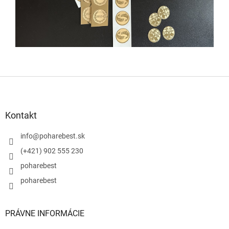
Z
á
p
ä
Kontakt
t
i
info
@
poharebest.sk
e
(+421) 902 555 230
poharebest
poharebest
PRÁVNE INFORMÁCIE