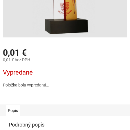
0,01 €
0,01 € bez DPH
Jednotková
Vypredané
cena:
Položka bola vypredaná…
Popis
Podrobný popis