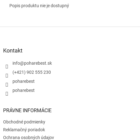
Popis produktu nie je dostupný
Z
á
p
ä
Kontakt
t
i
info
@
poharebest.sk
e
(+421) 902 555 230
poharebest
poharebest
PRÁVNE INFORMÁCIE
Obchodné podmienky
Reklamačný poriadok
Ochrana osobných údajov